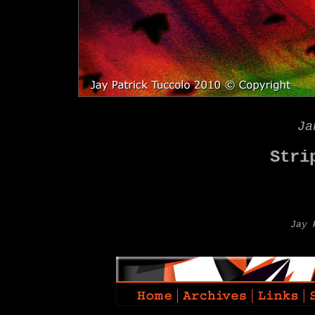
Ja
Stri
Jay 