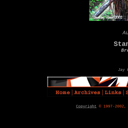
A
Sta
Br
Jay 
Copyright
© 1997-2002,